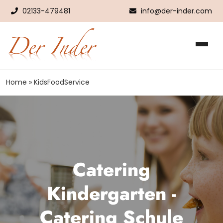
02133-479481
info@der-inder.com
Über Uns
Catering
KidsFoodService
Home
»
KidsFoodService
Galerie
Kontakt
Catering
Kindergarten -
Catering Schule